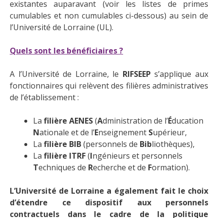
existantes auparavant (voir les listes de primes
cumulables et non cumulables ci-dessous) au sein de
l’Université de Lorraine (UL).
Quels sont les bénéficiaires ?
A l’Université de Lorraine, le
RIFSEEP
s’applique aux
fonctionnaires qui relèvent des filières administratives
de l’établissement :
La
filière AENES
(
A
dministration de l’
É
ducation
N
ationale et de l’
E
nseignement
S
upérieur,
La
filière BIB
(personnels de
Bib
liothèques),
La
filière ITRF
(
I
ngénieurs et personnels
T
echniques de
R
echerche et de
F
ormation).
L’Université de Lorraine a également fait le choix
d’étendre ce dispositif aux personnels
contractuels dans le cadre de la politique