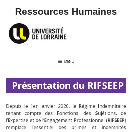
Aller
Ressources Humaines
au
contenu
MENU
Présentation du RIFSEEP
Depuis le 1er janvier 2020, le
R
égime
I
ndemnitaire
tenant compte des
F
onctions, des
S
ujétions, de
l’
E
xpertise et de l’
E
ngagement
P
rofessionnel (
RIFSEEP
)
remplace l’essentiel des primes et indemnités