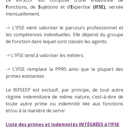
Le RIFSEEP est composé d’une
I
ndemnité de
F
onctions, de
S
ujétions et d’
E
xpertise
(IFSE),
versée
mensuellement.
-> L’IFSE vient valoriser le parcours professionnel et
les compétences individuelles. Elle dépend du groupe
de fonction dans lequel sont classés les agents.
-> L’IFSE tend à valoriser les métiers.
-> L’IFSE remplace la PPRS ainsi que la plupart des
primes existantes.
Le RIFSEEP est exclusif, par principe, de tout autre
régime indemnitaire de même nature, c’est-à-dire de
toute autre prime ou indemnité liée aux fonctions
et/ou à la manière de servir.
Liste des primes et indemnités INTÉGRÉES à l’IFSE