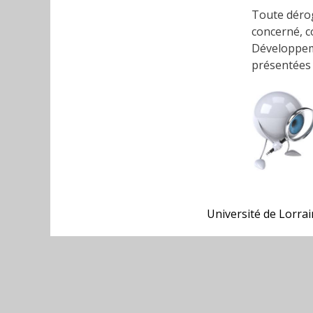
Toute dérog
concerné, c
Développem
présentées 
Université de Lorra